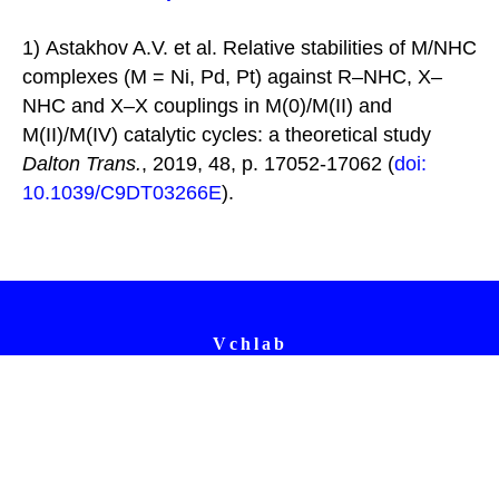
1) Astakhov A.V. et al. Relative stabilities of M/NHC
complexes (M = Ni, Pd, Pt) against R–NHC, X–
NHC and X–X couplings in M(0)/M(II) and
M(II)/M(IV) catalytic cycles: a theoretical study
Dalton Trans.
, 2019, 48, p. 17052-17062 (
doi:
10.1039/C9DT03266E
).
Vchlab
© 2024
Политика конфиденциальности
Privacy policy