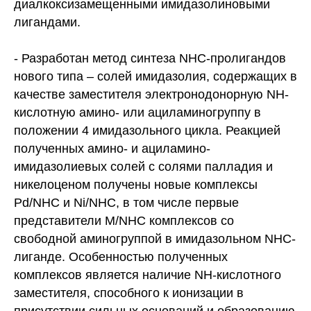
диалкоксизамещенными имидазолиновыми
лигандами.
- Разработан метод синтеза NHC-пролигандов
нового типа – солей имидазолия, содержащих в
качестве заместителя электронодонорную NH-
кислотную амино- или ациламиногруппу в
положении 4 имидазольного цикла. Реакцией
полученных амино- и ациламино-
имидазолиевых солей с солями палладия и
никелоценом получены новые комплексы
Pd/NHC и Ni/NHC, в том числе первые
представители M/NHC комплексов со
свободной аминогруппой в имидазольном NHC-
лиганде. Особенностью полученных
комплексов является наличие NH-кислотного
заместителя, способного к ионизации в