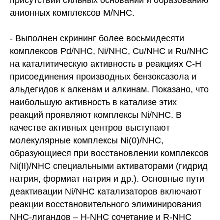
присутствии сильных оснований и образованию
анионных комплексов M/NHC.
- Выполнен скрининг более восьмидесяти
комплексов Pd/NHC, Ni/NHC, Cu/NHC и Ru/NHC
на каталитическую активность в реакциях С-Н
присоединения производных бензоксазола и
альдегидов к алкенам и алкинам. Показано, что
наибольшую активность в катализе этих
реакций проявляют комплексы Ni/NHC. В
качестве активных центров выступают
молекулярные комплексы Ni(0)/NHC,
образующиеся при восстановлении комплексов
Ni(II)/NHC специальными активаторами (гидрид
натрия, формиат натрия и др.). Основные пути
деактивации Ni/NHC катализаторов включают
реакции восстановительного элиминирования
NHC-лигандов – H-NHC сочетание и R-NHC